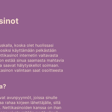
sinot
uskalla, koska olet huolissasi
vuosiksi käyttämään pelkästään
tikasinot internetin valtavasta
pelon estää sinua saamasta mahtavia
ka saavat hälytyskellot soimaan.
ikasinon valintaan saat osoitteesta
ta?
avat avunpyynnöt, joissa sinulle
 rahaa kirjeen lähettäjälle, sillä
i. Nettikasinoiden kanssa on ihan